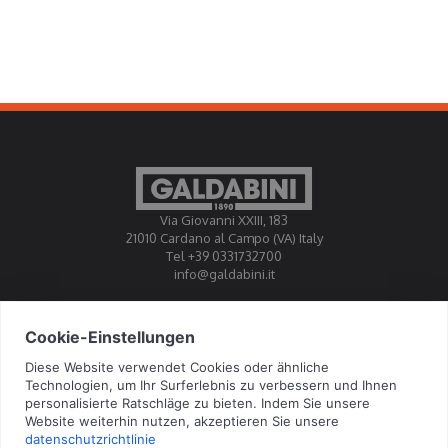
bewältigen können. Heavy-Duty-Richtmaschinen
begegnen diesen Herausforderungen durch die
Kombination aus mechanischer Robustheit,
Automatisierung und fortschrittlicher Prozesssteuerung
und werden so zu einem entscheidenden Element in
anspruchsvollen Industrieumgebungen.
Via Giovanni XXIII, 183
21010 Cardano al Campo (VA) Italy
Tel +39 0331732700
info@galdabini.it
Galdabini is accredited Official Calibration Centre EA, IAF, ILAC