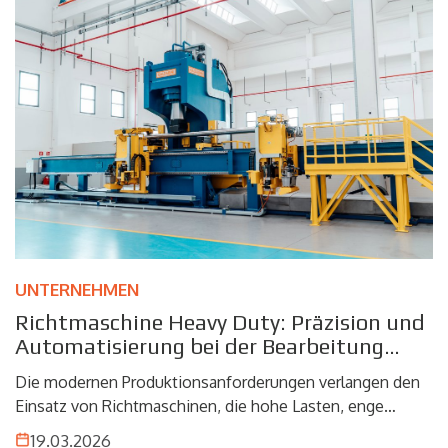
die Leistung des Endprodukts beeinträchtigen. Aus
diesem Grund nehmen
hydraulische Pressen
eine
zentrale Rolle ein. Dank ihrer Fähigkeit, Kraft und Hub
präzise zu steuern, ermöglichen diese Maschinen
hochgenaue Bearbeitungen und erfüllen die
Anforderungen eines Bereichs, in dem Sicherheit und
Normkonformität grundlegende Elemente sind.
UNTERNEHMEN
Richtmaschine Heavy Duty: Präzision und
Automatisierung bei der Bearbeitung
komplexer Materialien
Die modernen Produktionsanforderungen verlangen den
Einsatz von Richtmaschinen, die hohe Lasten, enge
Toleranzen und schwer zu bearbeitende Materialien
19.03.2026