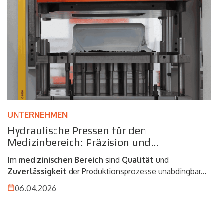
UNTERNEHMEN
Hydraulische Pressen für den
Medizinbereich: Präzision und
Zuverlässigkeit in Produktionsprozessen
Im
medizinischen
Bereich
sind
Qualität
und
Zuverlässigkeit
der Produktionsprozesse unabdingbare
Anforderungen. Die Herstellung von Komponenten und
06.04.2026
Vorrichtungen für diesen Bereich erfordert extrem hohe
Maßstäbe an Präzision, Wiederholgenauigkeit und
Kontrolle, denn bereits geringste Abweichungen können