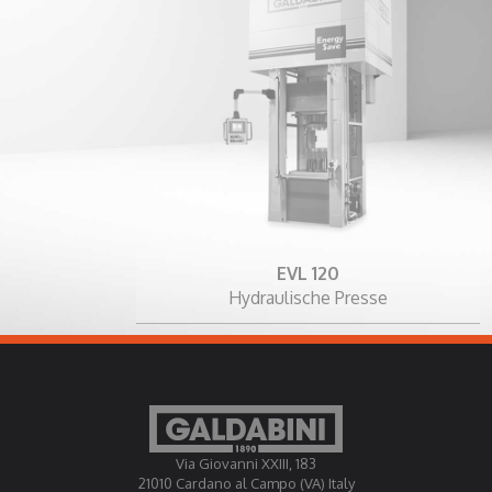
EVL 120
Hydraulische Presse
Via Giovanni XXIII, 183
21010 Cardano al Campo (VA) Italy