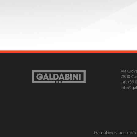
Via Giova
21010 Ca
Tel +39 
info@gald
Galdabini is accredit