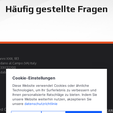
Häufig gestellte Fragen
nni XXIII, 183
rdano al Campo (VA) Italy
0331732700
abini.it
ed Official Calibration Centre EA, IAF, ILAC