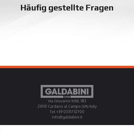
Häufig gestellte Fragen
Via Giovanni XXIII, 183
21010 Cardano al Campo (VA) Italy
Tel +39 0331732700
info@galdabini.it