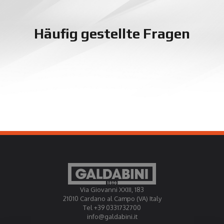
Häufig gestellte Fragen
Via Giovanni XXIII, 183
21010 Cardano al Campo (VA) Italy
Tel +39 0331732700
info@galdabini.it